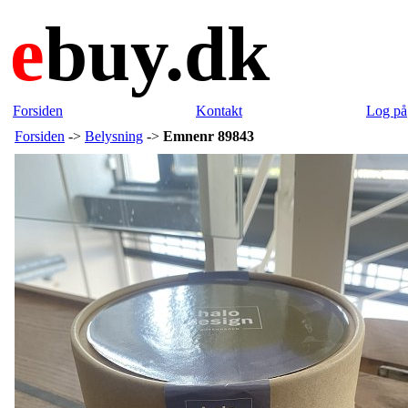
e
buy.dk
Forsiden
Kontakt
Log på
Forsiden
->
Belysning
->
Emnenr 89843