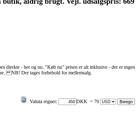
 butik, aldrig brugt. Vejl. udsalgspris: 669
s direkte - her og nu. "Køb nu" prisen er alt inklusive - der er ingen
delse. NB! Der tages forbehold for mellemsalg.
Valuta regner:
DKK = 70