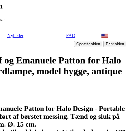
21
del!
Nyheder
FAQ
f og Emanuele Patton for Halo
ordlampe, model hygge, antique
anuele Patton for Halo Design - Portable
ørt af børstet messing. Tænd og sluk på
m. Ø. 15 cm.