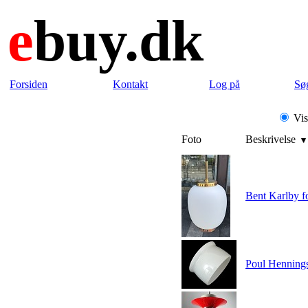
e
buy.dk
Forsiden
Kontakt
Log på
Sø
Vis
Foto
Beskrivelse
Bent Karlby fo
Poul Henning