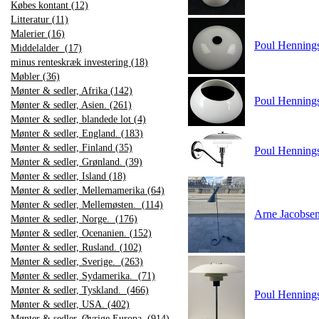
Købes kontant (12)
Litteratur (11)
Malerier (16)
Poul Henning
Middelalder (17)
minus renteskræk investering (18)
Møbler (36)
Mønter & sedler, Afrika (142)
Poul Henning
Mønter & sedler, Asien. (261)
Mønter & sedler, blandede lot (4)
Mønter & sedler, England. (183)
Mønter & sedler, Finland (35)
Poul Henning
Mønter & sedler, Grønland. (39)
Mønter & sedler, Island (18)
Mønter & sedler, Mellemamerika (64)
Mønter & sedler, Mellemøsten. (114)
Arne Jacobsen
Mønter & sedler, Norge. (176)
Mønter & sedler, Ocenanien. (152)
Mønter & sedler, Rusland. (102)
Mønter & sedler, Sverige. (263)
Mønter & sedler, Sydamerika. (71)
Mønter & sedler, Tyskland. (466)
Poul Hennings
Mønter & sedler, USA. (402)
Mønter & sedler, Øvrige Europa (914)