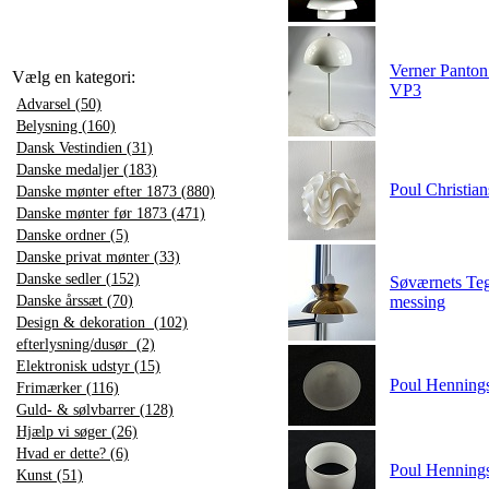
Verner Panton
Vælg en kategori:
VP3
Advarsel (50)
Belysning (160)
Dansk Vestindien (31)
Danske medaljer (183)
Poul Christian
Danske mønter efter 1873 (880)
Danske mønter før 1873 (471)
Danske ordner (5)
Danske privat mønter (33)
Danske sedler (152)
Søværnets Teg
Danske årssæt (70)
messing
Design & dekoration (102)
efterlysning/dusør (2)
Elektronisk udstyr (15)
Poul Henning
Frimærker (116)
Guld- & sølvbarrer (128)
Hjælp vi søger (26)
Hvad er dette? (6)
Poul Henning
Kunst (51)