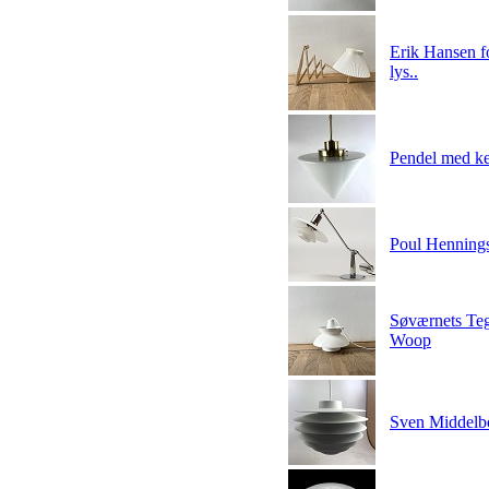
Erik Hansen f
lys..
Pendel med ke
Poul Hennings
Søværnets Teg
Woop
Sven Middelbo