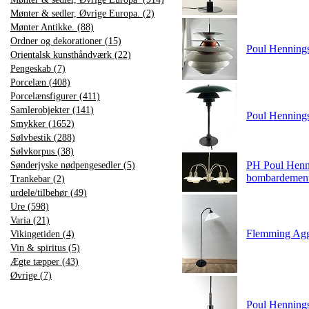
Mønter & sedler, Øvrige Europa. (2)
Mønter Antikke. (88)
Ordner og dekorationer (15)
Poul Hennings
Orientalsk kunsthåndværk (22)
Pengeskab (7)
Porcelæn (408)
Porcelænsfigurer (411)
Samlerobjekter (141)
Poul Henning
Smykker (1652)
Sølvbestik (288)
Sølvkorpus (38)
PH Poul Henn
Sønderjyske nødpengesedler (5)
bombardemen
Trankebar (2)
urdele/tilbehør (49)
Ure (598)
Varia (21)
Flemming Agge
Vikingetiden (4)
Vin & spiritus (5)
Ægte tæpper (43)
Øvrige (7)
Poul Hennings