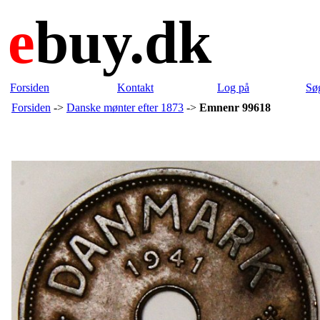
e
buy.dk
Forsiden
Kontakt
Log på
Sø
Forsiden
->
Danske mønter efter 1873
->
Emnenr 99618