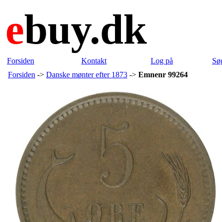
e
buy.dk
Forsiden
Kontakt
Log på
Sø
Forsiden
->
Danske mønter efter 1873
->
Emnenr 99264