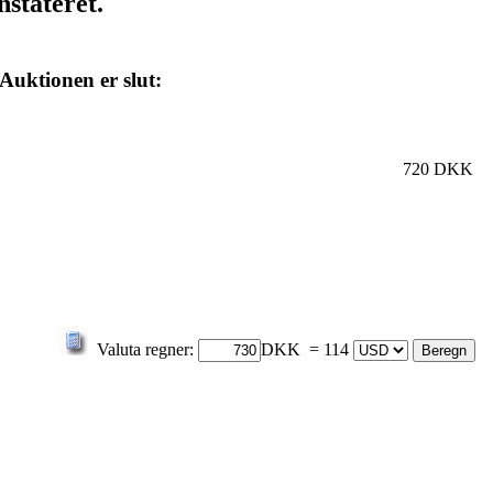
nstateret.
Auktionen er slut:
720 DKK
Valuta regner:
DKK = 114