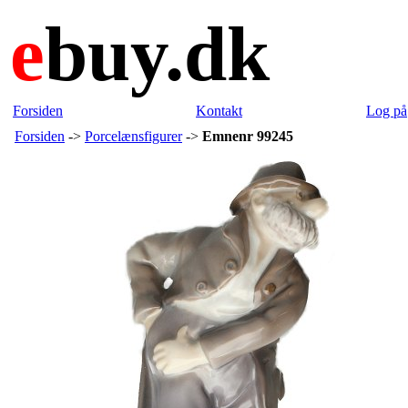
e
buy.dk
Forsiden
Kontakt
Log på
Forsiden
->
Porcelænsfigurer
->
Emnenr 99245