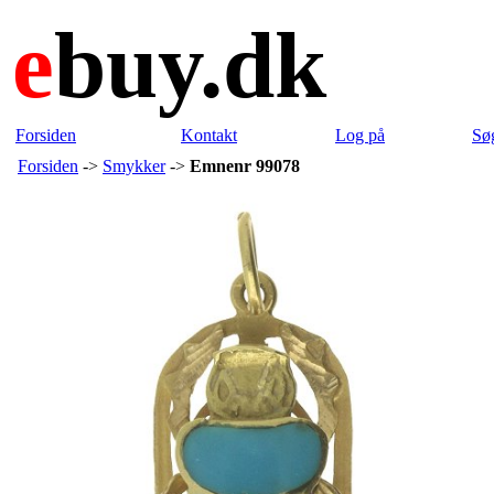
e
buy.dk
Forsiden
Kontakt
Log på
Sø
Forsiden
->
Smykker
->
Emnenr 99078