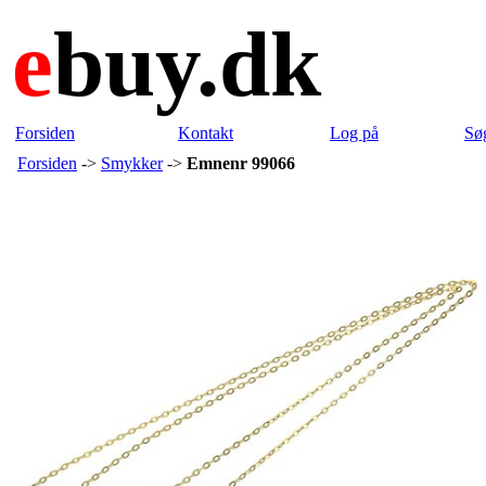
e
buy.dk
Forsiden
Kontakt
Log på
Sø
Forsiden
->
Smykker
->
Emnenr 99066