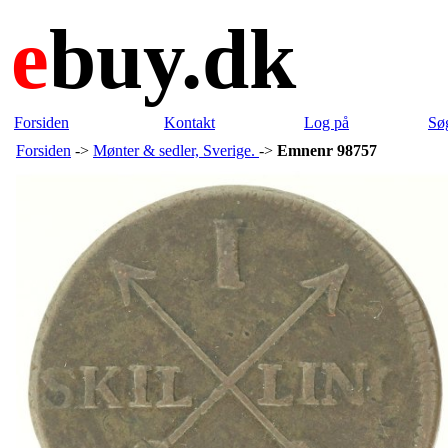
e
buy.dk
Forsiden
Kontakt
Log på
Sø
Forsiden
->
Mønter & sedler, Sverige.
->
Emnenr 98757