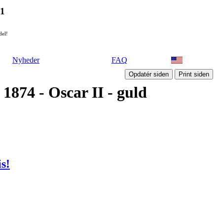
21
del!
Nyheder
FAQ
1874 - Oscar II - guld
is!