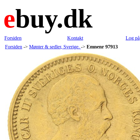
e
buy.dk
Forsiden
Kontakt
Log på
Forsiden
->
Mønter & sedler, Sverige.
->
Emnenr 97913