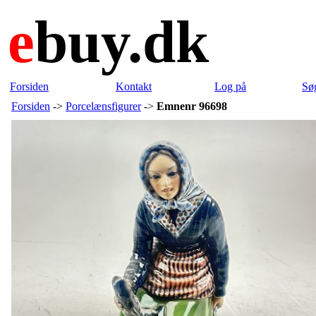
e
buy.dk
Forsiden
Kontakt
Log på
Sø
Forsiden
->
Porcelænsfigurer
->
Emnenr 96698