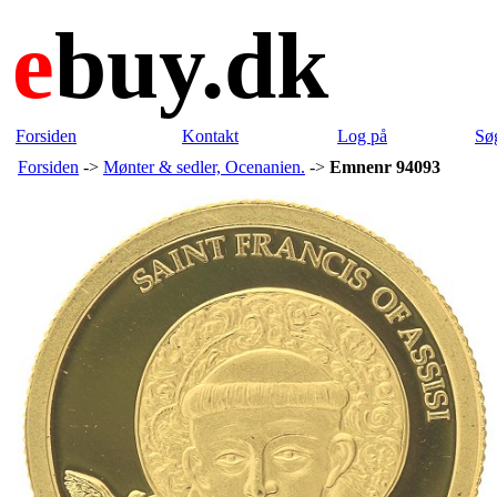
e
buy.dk
Forsiden
Kontakt
Log på
Sø
Forsiden
->
Mønter & sedler, Ocenanien.
->
Emnenr 94093