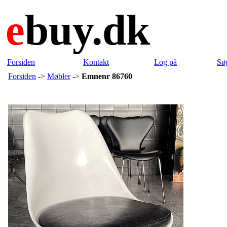
e
buy.dk
Forsiden
Kontakt
Log på
Sø
Forsiden
->
Møbler
->
Emnenr 86760