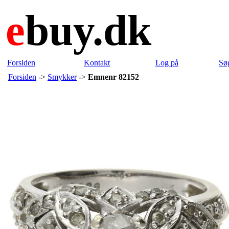
e
buy.dk
Forsiden
Kontakt
Log på
Sø
Forsiden
->
Smykker
->
Emnenr 82152