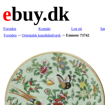
e
buy.dk
Forsiden
Kontakt
Log på
Sø
Forsiden
->
Orientalsk kunsthåndværk
->
Emnenr 73742