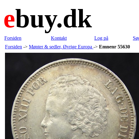
e
buy.dk
Forsiden
Kontakt
Log på
Sø
Forsiden
->
Mønter & sedler, Øvrige Europa
->
Emnenr 55630