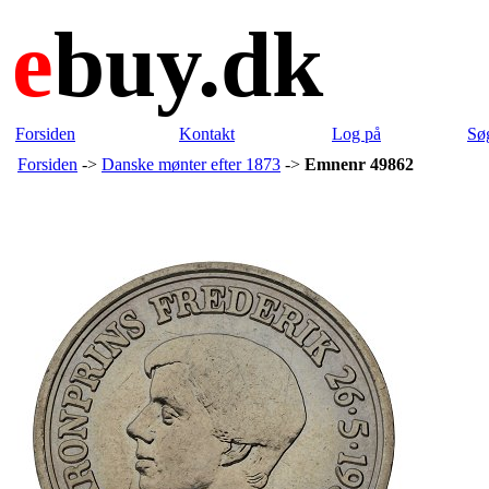
e
buy.dk
Forsiden
Kontakt
Log på
Sø
Forsiden
->
Danske mønter efter 1873
->
Emnenr 49862