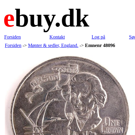
e
buy.dk
Forsiden
Kontakt
Log på
Sø
Forsiden
->
Mønter & sedler, England.
->
Emnenr 48096