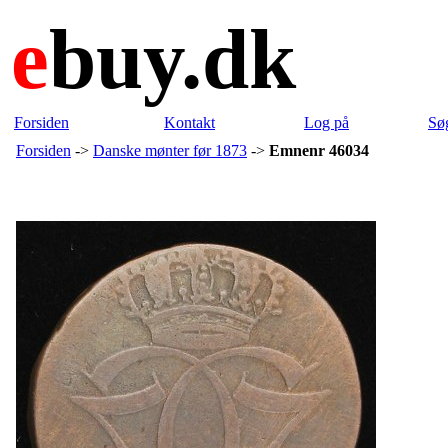
e
buy.dk
Forsiden
Kontakt
Log på
Sø
Forsiden
->
Danske mønter før 1873
->
Emnenr 46034