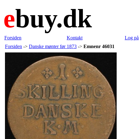
e
buy.dk
Forsiden
Kontakt
Log på
Forsiden
->
Danske mønter før 1873
->
Emnenr 46031