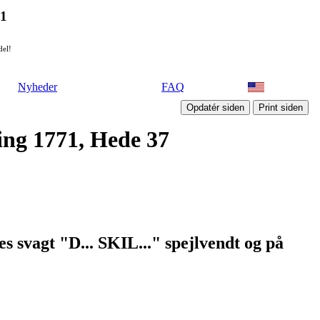
21
del!
Nyheder
FAQ
ling 1771, Hede 37
 svagt "D... SKIL..." spejlvendt og på