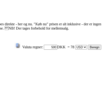
s direkte - her og nu. "Køb nu" prisen er alt inklusive - der er ingen
delse. NB! Der tages forbehold for mellemsalg.
Valuta regner:
DKK = 78