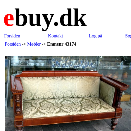
e
buy.dk
Forsiden
Kontakt
Log på
Sø
Forsiden
->
Møbler
->
Emnenr 43174