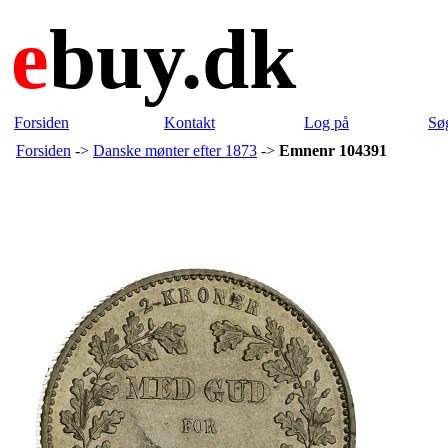
e
buy.dk
Forsiden
Kontakt
Log på
Sø
Forsiden
->
Danske mønter efter 1873
->
Emnenr 104391