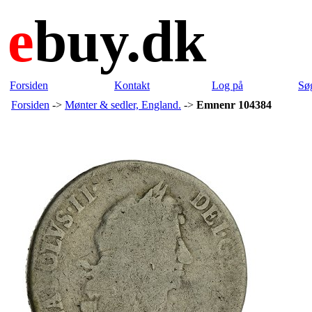
e
buy.dk
Forsiden
Kontakt
Log på
Sø
Forsiden
->
Mønter & sedler, England.
->
Emnenr 104384