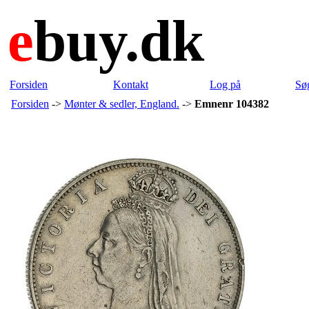
e
buy.dk
Forsiden
Kontakt
Log på
Sø
Forsiden
->
Mønter & sedler, England.
->
Emnenr 104382