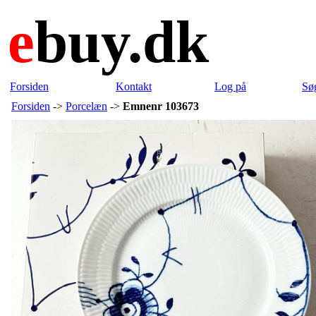
e
buy.dk
Forsiden
Kontakt
Log på
Sø
Forsiden
->
Porcelæn
->
Emnenr 103673