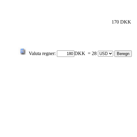
170 DKK
Valuta regner:
DKK = 28