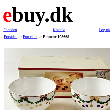
e
buy.dk
Forsiden
Kontakt
Log på
Forsiden
->
Porcelæn
->
Emnenr 103668