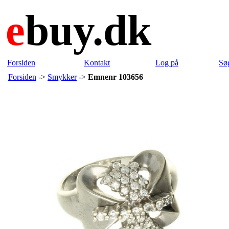
e
buy.dk
Forsiden
Kontakt
Log på
Sø
Forsiden
->
Smykker
->
Emnenr 103656