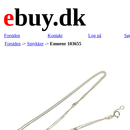
e
buy.dk
Forsiden
Kontakt
Log på
Sø
Forsiden
->
Smykker
->
Emnenr 103655