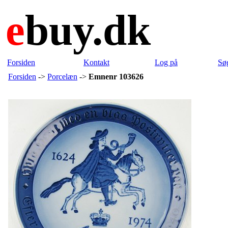
e
buy.dk
Forsiden
Kontakt
Log på
Sø
Forsiden
->
Porcelæn
->
Emnenr 103626