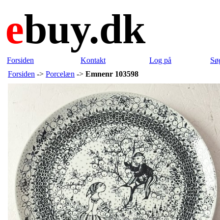
e
buy.dk
Forsiden
Kontakt
Log på
Sø
Forsiden
->
Porcelæn
->
Emnenr 103598