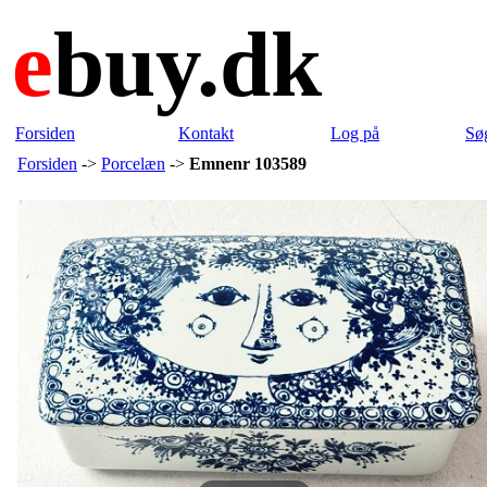
e
buy.dk
Forsiden
Kontakt
Log på
Sø
Forsiden
->
Porcelæn
->
Emnenr 103589