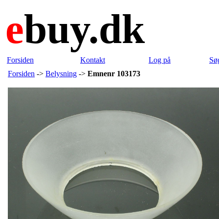
e
buy.dk
Forsiden
Kontakt
Log på
Sø
Forsiden
->
Belysning
->
Emnenr 103173