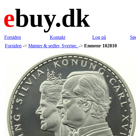
e
buy.dk
Forsiden
Kontakt
Log på
Sø
Forsiden
->
Mønter & sedler, Sverige.
->
Emnenr 102810