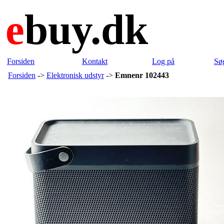
e
buy.dk
Forsiden
Kontakt
Log på
Sø
Forsiden
->
Elektronisk udstyr
->
Emnenr 102443