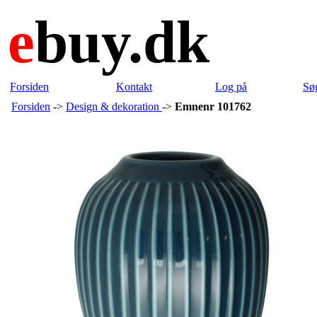
e
buy.dk
Forsiden
Kontakt
Log på
Sø
Forsiden
->
Design & dekoration
->
Emnenr 101762