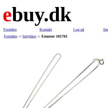
e
buy.dk
Forsiden
Kontakt
Log på
Sø
Forsiden
->
Smykker
->
Emnenr 101701