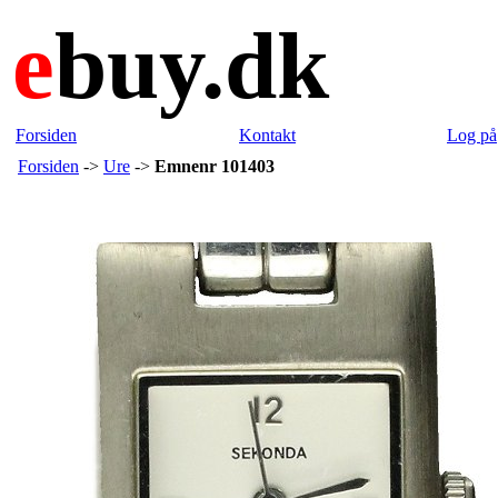
e
buy.dk
Forsiden
Kontakt
Log på
Forsiden
->
Ure
->
Emnenr 101403