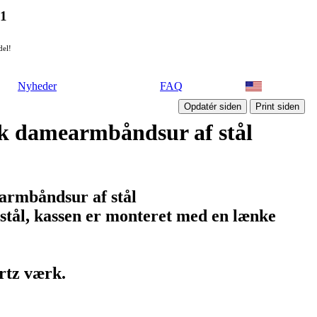
21
del!
Nyheder
FAQ
k damearmbåndsur af stål
armbåndsur af stål
stål, kassen er monteret med en lænke
rtz værk.