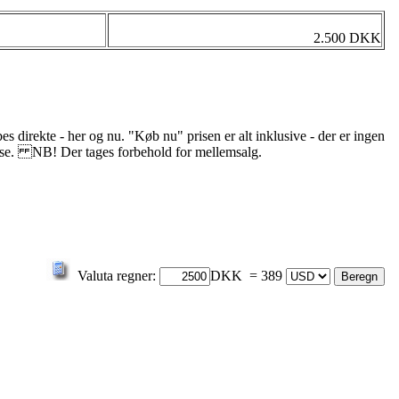
2.500 DKK
s direkte - her og nu. "Køb nu" prisen er alt inklusive - der er ingen
delse. NB! Der tages forbehold for mellemsalg.
Valuta regner:
DKK = 389