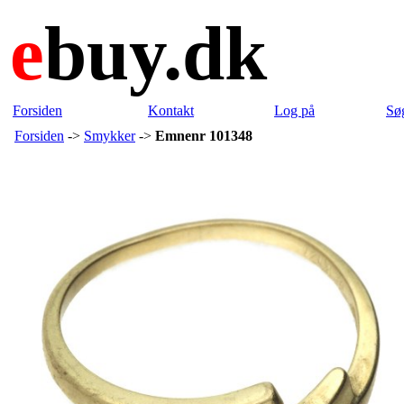
e
buy.dk
Forsiden
Kontakt
Log på
Sø
Forsiden
->
Smykker
->
Emnenr 101348