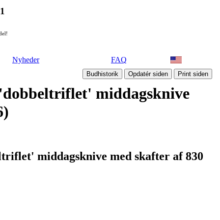
21
del!
Nyheder
FAQ
'dobbeltriflet' middagsknive
6)
triflet' middagsknive med skafter af 830