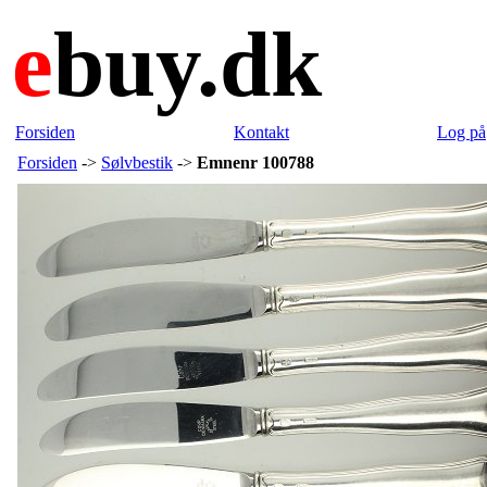
e
buy.dk
Forsiden
Kontakt
Log på
Forsiden
->
Sølvbestik
->
Emnenr 100788