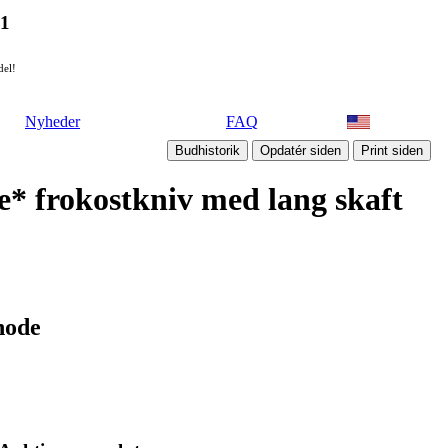
21
del!
Nyheder
FAQ
* frokostkniv med lang skaft
hode