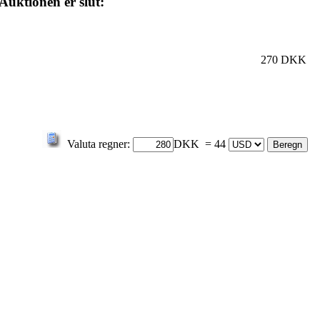
Auktionen er slut:
270 DKK
Valuta regner:
DKK = 44