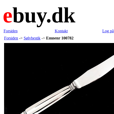
e
buy.dk
Forsiden
Kontakt
Log på
Forsiden
->
Sølvbestik
->
Emnenr 100782