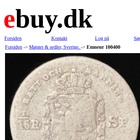
e
buy.dk
Forsiden
Kontakt
Log på
Sø
Forsiden
->
Mønter & sedler, Sverige.
->
Emnenr 100400