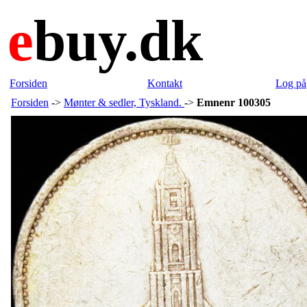
e
buy.dk
Forsiden
Kontakt
Log på
Forsiden
->
Mønter & sedler, Tyskland.
->
Emnenr 100305