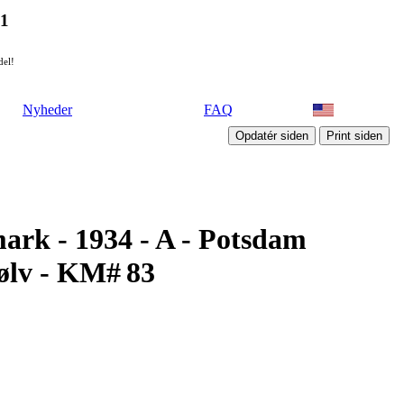
21
del!
Nyheder
FAQ
ark - 1934 - A - Potsdam
ølv - KM# 83