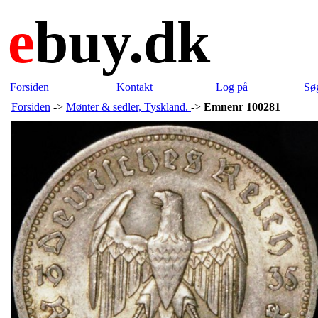
e
buy.dk
Forsiden
Kontakt
Log på
Sø
Forsiden
->
Mønter & sedler, Tyskland.
->
Emnenr 100281