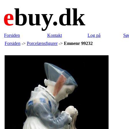
e
buy.dk
Forsiden
Kontakt
Log på
Sø
Forsiden
->
Porcelænsfigurer
->
Emnenr 99232