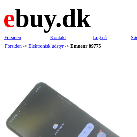
e
buy.dk
Forsiden
Kontakt
Log på
Sø
Forsiden
->
Elektronisk udstyr
->
Emnenr 89775