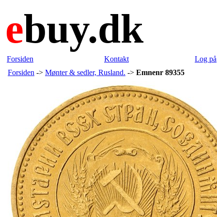
e
buy.dk
Forsiden
Kontakt
Log på
Forsiden
->
Mønter & sedler, Rusland.
->
Emnenr 89355