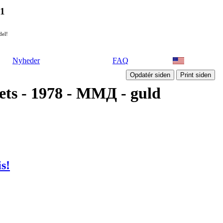
21
del!
Nyheder
FAQ
ets - 1978 - ММД - guld
is!