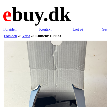
e
buy.dk
Forsiden
Kontakt
Log på
Sø
Forsiden
->
Varia
->
Emnenr 103623