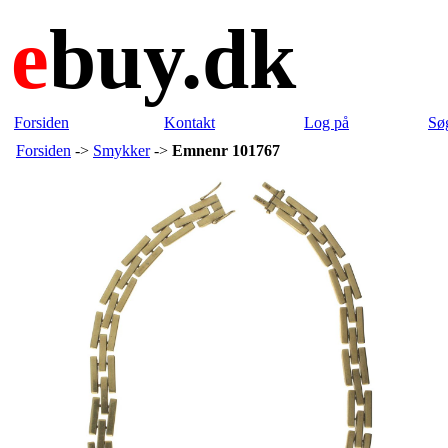
e
buy.dk
Forsiden
Kontakt
Log på
Sø
Forsiden
->
Smykker
->
Emnenr 101767