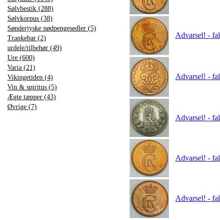
Sølvbestik (288)
Sølvkorpus (38)
Sønderjyske nødpengesedler (5)
Advarsel! - fa
Trankebar (2)
urdele/tilbehør (49)
Ure (600)
Varia (21)
Advarsel! - fa
Vikingetiden (4)
Vin & spiritus (5)
Ægte tæpper (43)
Øvrige (7)
Advarsel! - fa
Advarsel! - fa
Advarsel! - fa