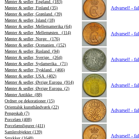
Mønter & sedler, England. (183)
Advarsel! - fa
Mønter & sedler, Finland (35)
Mønter & sedler, Grønland. (39)
Mønter & sedler, Island (18)
Mønter & sedler, Mellemamerika (64)
Mønter & sedler, Mellemøsten. (114)
Advarsel! - fa
Mønter & sedler, Norge. (176)
Mønter & sedler, Ocenanien. (152)
Mønter & sedler, Rusland. (94)
Mønter & sedler, Sverige. (264)
Advarsel! - fa
Mønter & sedler, Sydamerika. (71)
Mønter & sedler, Tyskland. (466)
Mønter & sedler, USA. (402)
Mønter & sedler, Øvrige Europa (914)
Advarsel! - fa
Mønter & sedler, Øvrige Europa. (2)
Mønter Antikke. (88)
Ordner og dekorationer (15)
Orientalsk kunsthåndværk (22)
Advarsel! - fa
Pengeskab (7)
Porcelæn (408)
Porcelænsfigurer (411)
Samlerobjekter (139)
Advarsel! - fa
Smykker (1648)