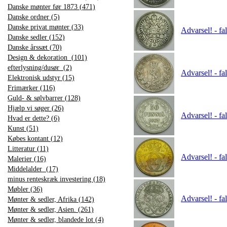
Danske mønter før 1873 (471)
Danske ordner (5)
Danske privat mønter (33)
Advarsel! - fa
Danske sedler (152)
Danske årssæt (70)
Design & dekoration (101)
efterlysning/dusør (2)
Advarsel! - fa
Elektronisk udstyr (15)
Frimærker (116)
Guld- & sølvbarrer (128)
Hjælp vi søger (26)
Advarsel! - fa
Hvad er dette? (6)
Kunst (51)
Købes kontant (12)
Litteratur (11)
Advarsel! - f
Malerier (16)
Middelalder (17)
minus renteskræk investering (18)
Møbler (36)
Advarsel! - fa
Mønter & sedler, Afrika (142)
Mønter & sedler, Asien. (261)
Mønter & sedler, blandede lot (4)