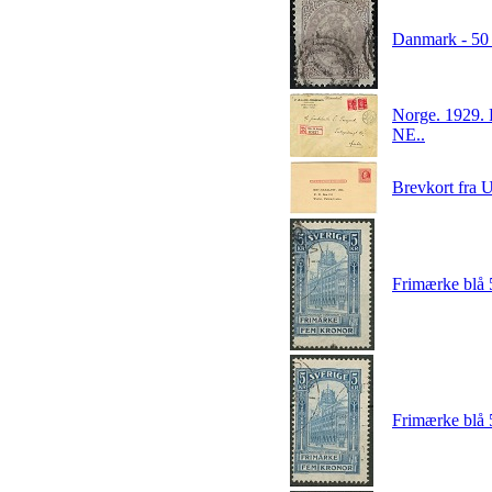
Danmark - 50
Norge. 1929. 
NE..
Brevkort fr
Frimærke blå
Frimærke blå