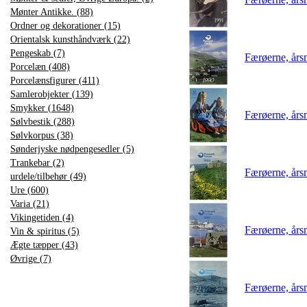
Mønter Antikke. (88)
Ordner og dekorationer (15)
Orientalsk kunsthåndværk (22)
Pengeskab (7)
Færøerne, år
Porcelæn (408)
Porcelænsfigurer (411)
Samlerobjekter (139)
Smykker (1648)
Færøerne, år
Sølvbestik (288)
Sølvkorpus (38)
Sønderjyske nødpengesedler (5)
Trankebar (2)
Færøerne, år
urdele/tilbehør (49)
Ure (600)
Varia (21)
Vikingetiden (4)
Færøerne, år
Vin & spiritus (5)
Ægte tæpper (43)
Øvrige (7)
Færøerne, år