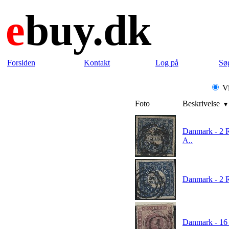
e
buy.dk
Forsiden
Kontakt
Log på
Sø
Vi
Foto
Beskrivelse
Danmark - 2 Ri
A..
Danmark - 2 Ri
Danmark - 16