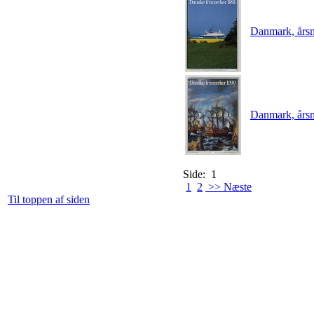
Danmark, års
Danmark, års
Side: 1
1
2
>> Næste
Til toppen af siden