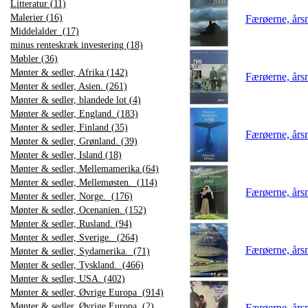
Litteratur (11)
Malerier (16)
Færøerne, år
Middelalder (17)
minus renteskræk investering (18)
Møbler (36)
Mønter & sedler, Afrika (142)
Færøerne, år
Mønter & sedler, Asien. (261)
Mønter & sedler, blandede lot (4)
Mønter & sedler, England. (183)
Mønter & sedler, Finland (35)
Færøerne, år
Mønter & sedler, Grønland. (39)
Mønter & sedler, Island (18)
Mønter & sedler, Mellemamerika (64)
Mønter & sedler, Mellemøsten. (114)
Færøerne, år
Mønter & sedler, Norge. (176)
Mønter & sedler, Ocenanien. (152)
Mønter & sedler, Rusland. (94)
Mønter & sedler, Sverige. (264)
Færøerne, år
Mønter & sedler, Sydamerika. (71)
Mønter & sedler, Tyskland. (466)
Mønter & sedler, USA. (402)
Mønter & sedler, Øvrige Europa (914)
Mønter & sedler, Øvrige Europa. (2)
Færøerne, år