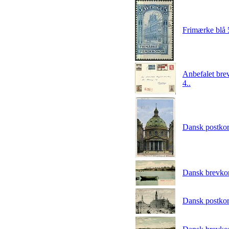
Frimærke blå
Anbefalet bre
4..
Dansk postko
Dansk brevko
Dansk postko