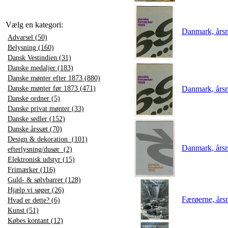
Vælg en kategori:
Danmark, årsm
Advarsel (50)
Belysning (160)
Dansk Vestindien (31)
Danske medaljer (183)
Danske mønter efter 1873 (880)
Danske mønter før 1873 (471)
Danmark, årsm
Danske ordner (5)
Danske privat mønter (33)
Danske sedler (152)
Danske årssæt (70)
Design & dekoration (101)
Danmark, års
efterlysning/dusør (2)
Elektronisk udstyr (15)
Frimærker (116)
Guld- & sølvbarrer (128)
Hjælp vi søger (26)
Færøerne, år
Hvad er dette? (6)
Kunst (51)
Købes kontant (12)